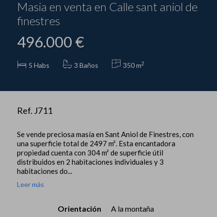
Masia en venta en Calle sant aniol de
finestres
496.000 €
2
5
Habs
3 Baños
350 m
Ref. J711
Se vende preciosa masía en Sant Aniol de Finestres, con
una superficie total de 2497 m². Esta encantadora
propiedad cuenta con 304 m² de superficie útil
distribuidos en 2 habitaciones individuales y 3
habitaciones do...
Leer más
Orientación
A la montaña