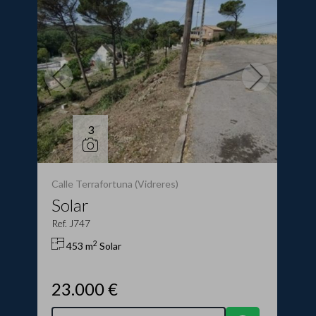
3
Calle Terrafortuna (Vidreres)
Solar
Ref. J747
2
453 m
Solar
23.000 €