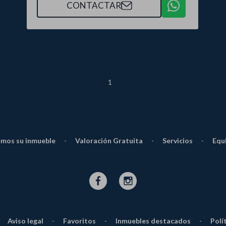
CONTACTAR
1
mos su inmueble
-
Valoración Gratuita
-
Servicios
-
Equ
Aviso legal
-
Favoritos
-
Inmuebles destacados
-
Polí