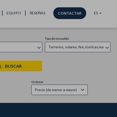
s
EQUIPO
RESEÑAS
ES
CONTACTAR
Tipo de inmueble
Terrenos, solares, finc.rústicas,masías
BUSCAR
Ordenar
Precio (de menor a mayor)