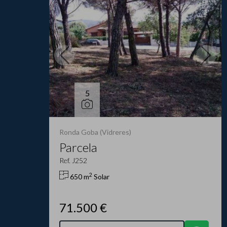
5
Ronda Goba (Vidreres)
Parcela
Ref. J252
2
650 m
Solar
71.500 €