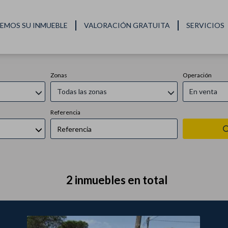
Inmuebles en venta en Vidrere
EMOS SU INMUEBLE
VALORACIÓN GRATUITA
SERVICIOS
Zonas
Operación
Todas las zonas
En venta
Referencia
2 inmuebles en total