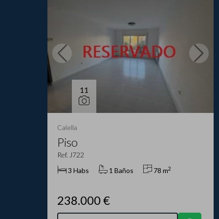
11
Calella
Piso
Ref. J722
2
3 Habs
1 Baños
78 m
238.000 €