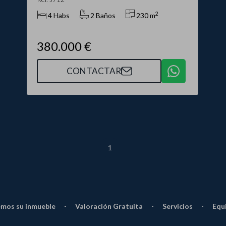
2
4 Habs
2 Baños
230 m
380.000 €
CONTACTAR
1
mos su inmueble
-
Valoración Gratuita
-
Servicios
-
Equ