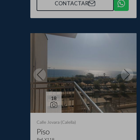
CONTACTAR
18
Calle Jovara (Calella)
Piso
Ref. X118