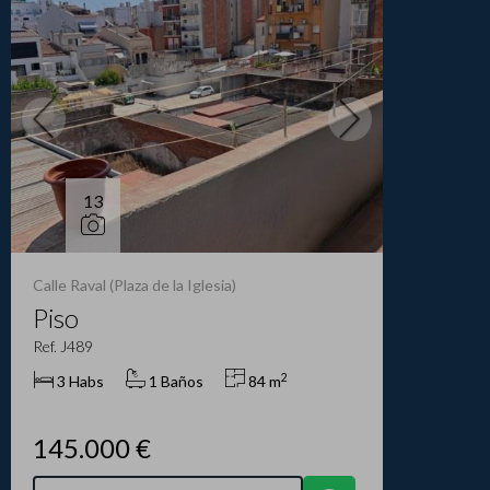
13
Calle Raval (Plaza de la Iglesia)
Piso
Ref. J489
2
3 Habs
1 Baños
84 m
145.000 €