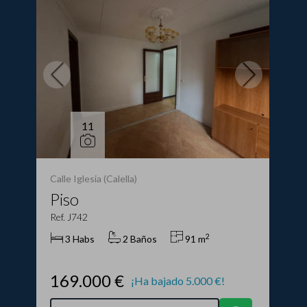
11
Calle Iglesia (Calella)
Piso
Ref. J742
2
3 Habs
2 Baños
91 m
169.000 €
¡Ha bajado 5.000 €!