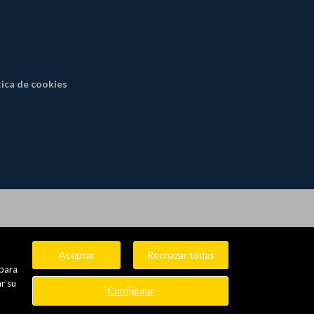
tica de cookies
Aceptar
Rechazar todas
 para
r su
Configurar