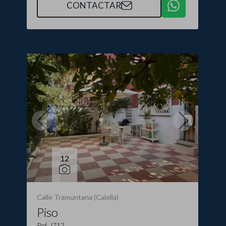
CONTACTAR
12
Calle Tramuntana (Calella)
Piso
Ref. J712