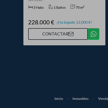
2
3 Habs
1 Baños
70 m
228.000 €
¡Ha bajado 12.000 €!
CONTACTAR
Inicio
-
Inmuebles
-
Vende