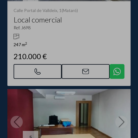
Calle Portal de Valldeix, 1(Mataró)
Local comercial
Ref. J698
2
247 m
210.000 €
5