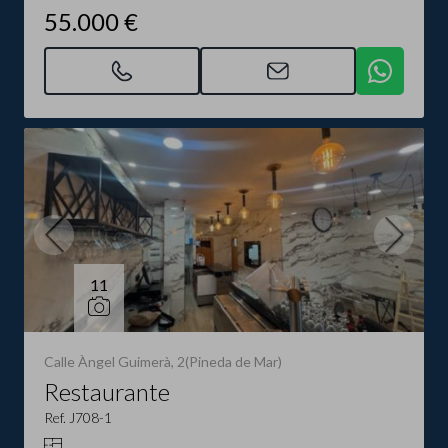
55.000 €
11
Calle Àngel Guimerà, 2(Pineda de Mar)
Restaurante
Ref. J708-1