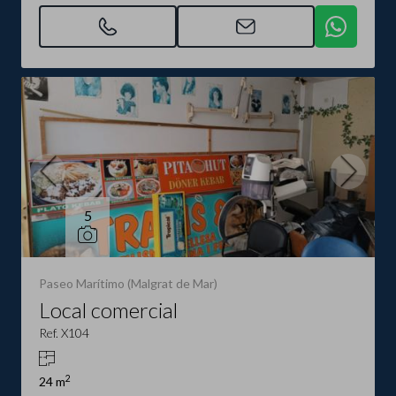
5
Paseo Marítimo (Malgrat de Mar)
Local comercial
Ref. X104
2
24 m