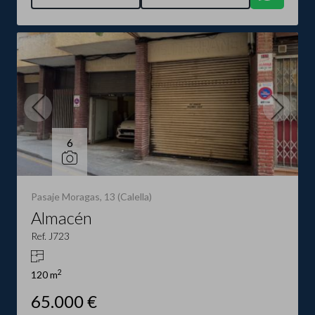
6
Pasaje Moragas, 13 (Calella)
Almacén
Ref. J723
2
120 m
65.000 €