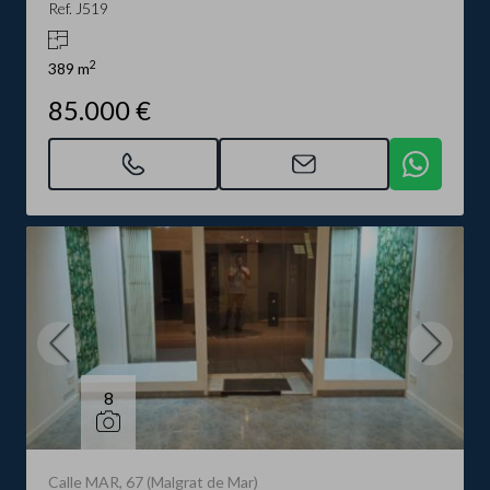
Ref. J519
2
389 m
85.000 €
8
Calle MAR, 67 (Malgrat de Mar)