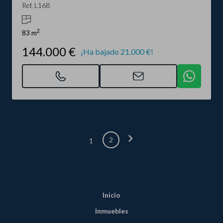
Ref. L168
2
83 m
144.000 €
¡Ha bajado 21.000 €!
chevron_right
2
1
Inicio
Inmuebles