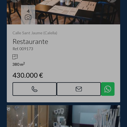
4
Calle Sant Jaume (Calella)
Restaurante
Ref. 009173
2
380 m
430.000 €