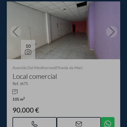
10
Avenida Del Mediterrani(Pineda de Mar)
Local comercial
Ref. J675
2
105 m
90.000 €