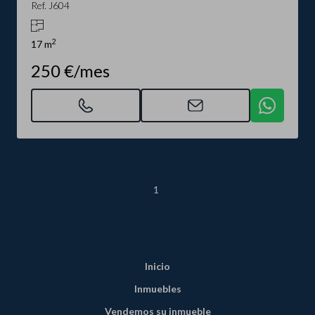
Ref. J604
2
17 m
250 €/mes
1
Inicio
Inmuebles
Vendemos su inmueble