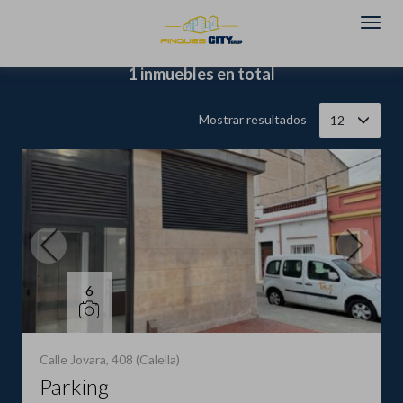
Filtrar
Ordenar
1 inmuebles en total
Mostrar resultados
12
6
Calle Jovara, 408 (Calella)
Parking