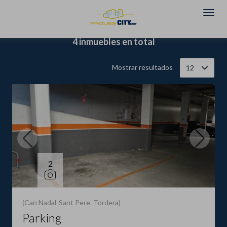
Filtrar
Ordenar
4 inmuebles en total
Mostrar resultados
12
2
(Can Nadal-Sant Pere. Tordera)
Parking