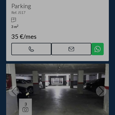
Parking
Ref. J517
2
3 m
35 €/mes
3