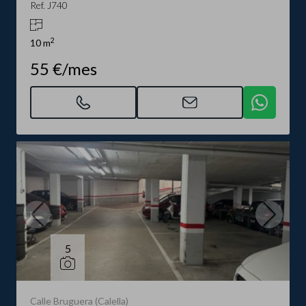
Ref. J740
2
10 m
55 €/mes
5
Calle Bruguera (Calella)