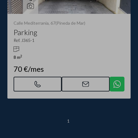
Calle Mediterrania, 67(Pineda de Mar)
Parking
Ref. J365-1
2
8 m
70 €/mes
1