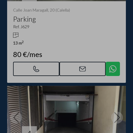
Calle Joan Maragall, 20 (Calella)
Parking
Ref. J629
2
13 m
80 €/mes
4